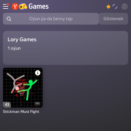
Gözlemek
Oýun ýa-da žanny tap
Lory Games
1
oýun
16+
43
Stickman Must Fight