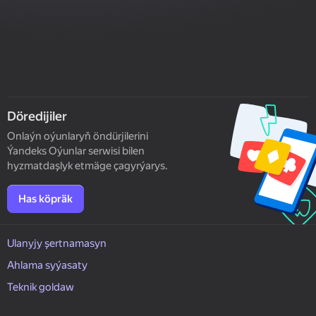
Döredijiler
Onlaýn oýunlaryň öndürjilerini
Ýandeks Oýunlar serwisi bilen
hyzmatdaşlyk etmäge çagyrýarys.
Has köpräk
Ulanyjy şertnamasyn
Ahlama syýasaty
Teknik goldaw