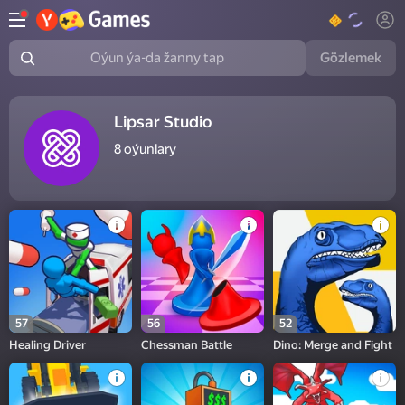
Gözlemek
Oýun ýa-da žanny tap
Lipsar Studio
8
oýunlary
57
56
52
Healing Driver
Chessman Battle
Dino: Merge and Fight