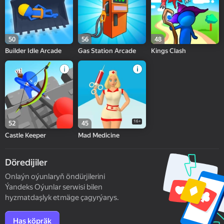
50
56
48
Builder Idle Arcade
Gas Station Arcade
Kings Clash
16+
52
45
Castle Keeper
Mad Medicine
Döredijiler
Onlaýn oýunlaryň öndürjilerini
Ýandeks Oýunlar serwisi bilen
hyzmatdaşlyk etmäge çagyrýarys.
Has köpräk