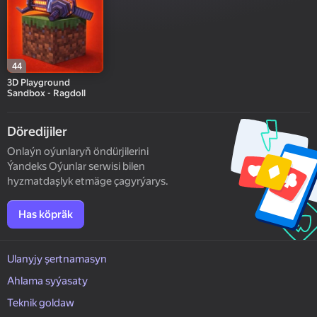
44
3D Playground
Sandbox - Ragdoll
Döredijiler
Onlaýn oýunlaryň öndürjilerini
Ýandeks Oýunlar serwisi bilen
hyzmatdaşlyk etmäge çagyrýarys.
Has köpräk
Ulanyjy şertnamasyn
Ahlama syýasaty
Teknik goldaw