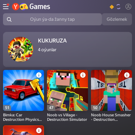
Gözlemek
Oýun ýa-da žanny tap
KUKURUZA
4
oýunlar
51
47
50
Bimka: Car
Noob vs Village -
Noob House Smasher
Destruction Physics
Destruction Simulator
- Destruction
3D
Simulator