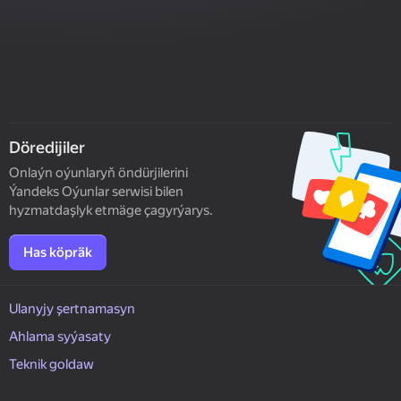
Döredijiler
Onlaýn oýunlaryň öndürjilerini
Ýandeks Oýunlar serwisi bilen
hyzmatdaşlyk etmäge çagyrýarys.
Has köpräk
Ulanyjy şertnamasyn
Ahlama syýasaty
Teknik goldaw