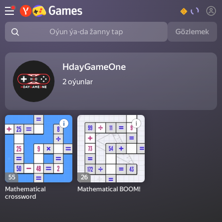
Gözlemek
Oýun ýa-da žanny tap
HdayGameOne
2
oýunlar
55
26
Mathematical
Mathematical BOOM!
crossword