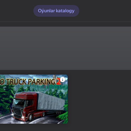
Oýunlar katalogy