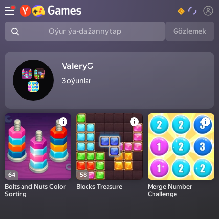
Gözlemek
Oýun ýa-da žanny tap
ValeryG
3
oýunlar
64
58
Bolts and Nuts Color
Blocks Treasure
Merge Number
Sorting
Challenge