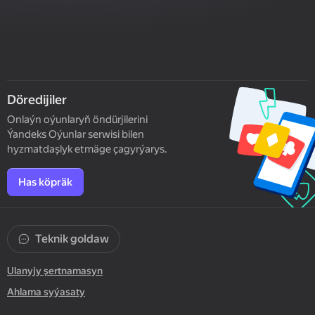
Döredijiler
Onlaýn oýunlaryň öndürjilerini
Ýandeks Oýunlar serwisi bilen
hyzmatdaşlyk etmäge çagyrýarys.
Has köpräk
Teknik goldaw
Ulanyjy şertnamasyn
Ahlama syýasaty