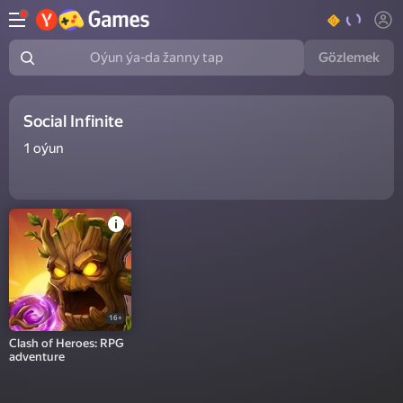
Gözlemek
Oýun ýa-da žanny tap
Social Infinite
1
oýun
16+
Clash of Heroes: RPG
adventure