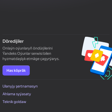
Döredijiler
Onlaýn oýunlaryň öndürjilerini
Ýandeks Oýunlar serwisi bilen
hyzmatdaşlyk etmäge çagyrýarys.
Has köpräk
Ulanyjy şertnamasyn
Ahlama syýasaty
Teknik goldaw