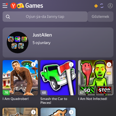
Gözlemek
Oýun ýa-da žanny tap
JustAlien
5
oýunlary
16+
76
68
67
I Am Quadrober!
Smash the Car to
I Am Not Infected!
Pieces!