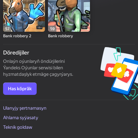
16+
16+
57
59
Bank robbery 2
Bank robbery
Döredijiler
Onlaýn oýunlaryň öndürjilerini
Ýandeks Oýunlar serwisi bilen
hyzmatdaşlyk etmäge çagyrýarys.
Has köpräk
Ulanyjy şertnamasyn
Ahlama syýasaty
Teknik goldaw