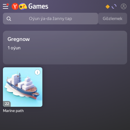
Gözlemek
Oýun ýa-da žanny tap
Gregnow
1
oýun
22
Marine path