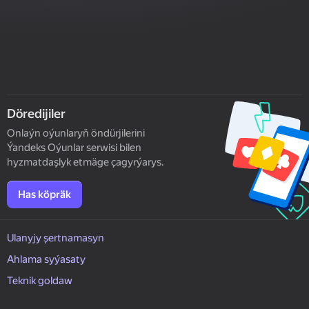
Döredijiler
Onlaýn oýunlaryň öndürjilerini
Ýandeks Oýunlar serwisi bilen
hyzmatdaşlyk etmäge çagyrýarys.
Has köpräk
Ulanyjy şertnamasyn
Ahlama syýasaty
Teknik goldaw