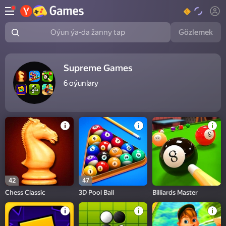
Gözlemek
Oýun ýa-da žanny tap
Supreme Games
6
oýunlary
42
47
Chess Classic
3D Pool Ball
Billiards Master