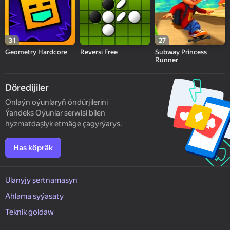
31
27
Geometry Hardcore
Reversi Free
Subway Princess
Runner
Döredijiler
Onlaýn oýunlaryň öndürjilerini
Ýandeks Oýunlar serwisi bilen
hyzmatdaşlyk etmäge çagyrýarys.
Has köpräk
Ulanyjy şertnamasyn
Ahlama syýasaty
Teknik goldaw