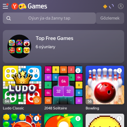
Gözlemek
Oýun ýa-da žanny tap
Top Free Games
6
oýunlary
64
56
Ludo Classic
2048 Solitaire
Bowling