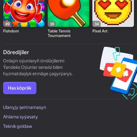
49
38
34
Fishdom
Table Tennis
Pixel Art
Tournament
Döredijiler
Onlaýn oýunlaryň öndürjilerini
Ýandeks Oýunlar serwisi bilen
hyzmatdaşlyk etmäge çagyrýarys.
Has köpräk
Ulanyjy şertnamasyn
Ahlama syýasaty
Teknik goldaw