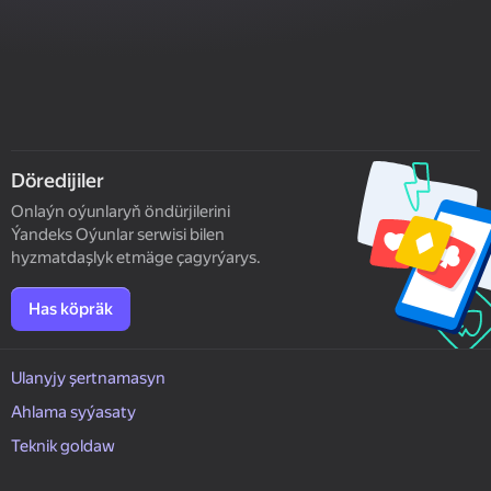
Döredijiler
Onlaýn oýunlaryň öndürjilerini
Ýandeks Oýunlar serwisi bilen
hyzmatdaşlyk etmäge çagyrýarys.
Has köpräk
Ulanyjy şertnamasyn
Ahlama syýasaty
Teknik goldaw