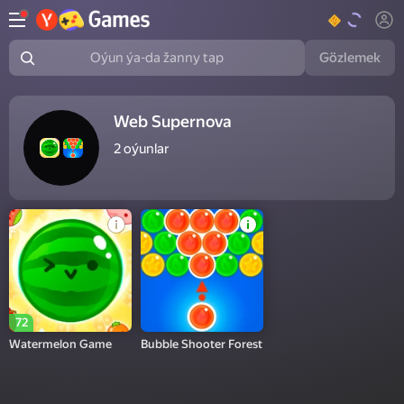
Gözlemek
Oýun ýa-da žanny tap
Web Supernova
2
oýunlar
72
Watermelon Game
Bubble Shooter Forest