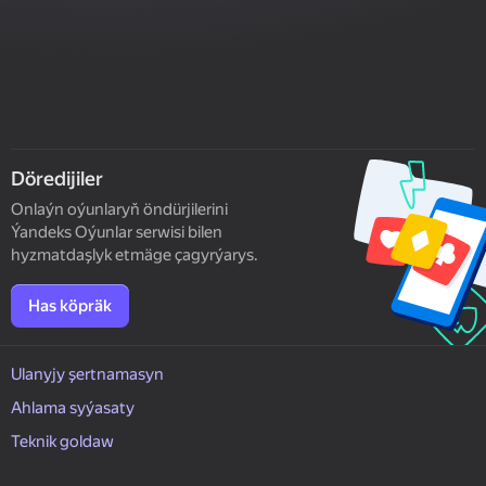
Döredijiler
Onlaýn oýunlaryň öndürjilerini
Ýandeks Oýunlar serwisi bilen
hyzmatdaşlyk etmäge çagyrýarys.
Has köpräk
Ulanyjy şertnamasyn
Ahlama syýasaty
Teknik goldaw