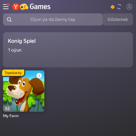
Gözlemek
Oýun ýa-da žanny tap
Konig Spiel
1
oýun
Topokarky
52
My Farm