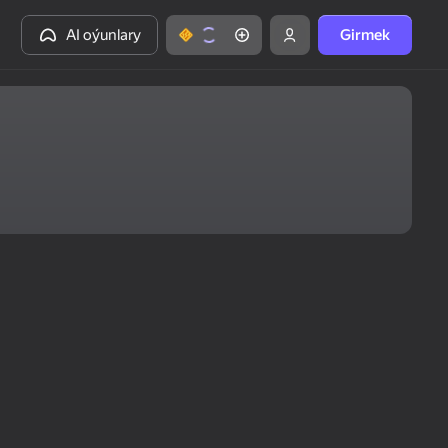
AI oýunlary
Girmek