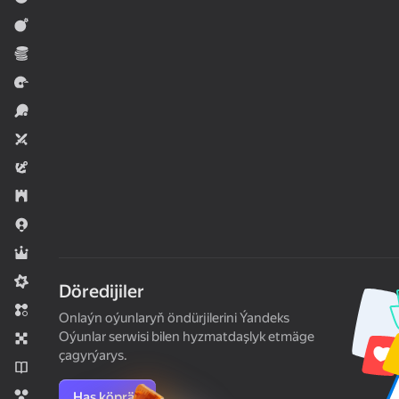
Hereket
Ykdysady
Ýaryş
Sport
Iki adam üçin
Baýramçylyk
Strategiýalar
.io Oýunlar
Rol oýunlary
Meadcore
Döredijiler
Üç hatda
Onlaýn oýunlaryň öndürjilerini Ýandeks
Oýunlar serwisi bilen hyzmatdaşlyk etmäge
Stolüstinde oýnalýan oýunlar
çagyrýarys.
Romanlar
Sharlar
Has köpräk