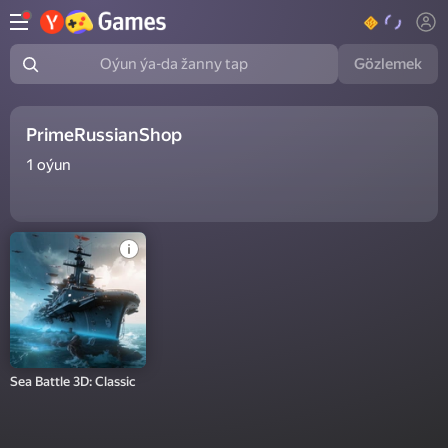
Gözlemek
Oýun ýa-da žanny tap
РrimeRussianShop
1
oýun
Sea Battle 3D: Classic