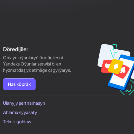
Döredijiler
Onlaýn oýunlaryň öndürjilerini
Ýandeks Oýunlar serwisi bilen
hyzmatdaşlyk etmäge çagyrýarys.
Has köpräk
Ulanyjy şertnamasyn
Ahlama syýasaty
Teknik goldaw