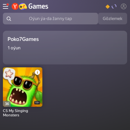
Gözlemek
Oýun ýa-da žanny tap
Poko7Games
1
oýun
18+
36
CS My Singing
Monsters