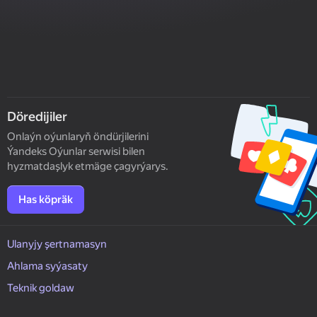
Döredijiler
Onlaýn oýunlaryň öndürjilerini
Ýandeks Oýunlar serwisi bilen
hyzmatdaşlyk etmäge çagyrýarys.
Has köpräk
Ulanyjy şertnamasyn
Ahlama syýasaty
Teknik goldaw