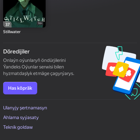
16+
37
Stillwater
Döredijiler
Onlaýn oýunlaryň öndürjilerini
Ýandeks Oýunlar serwisi bilen
hyzmatdaşlyk etmäge çagyrýarys.
Has köpräk
Ulanyjy şertnamasyn
Ahlama syýasaty
Teknik goldaw