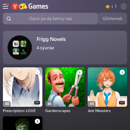
Gözlemek
Oýun ýa-da žanny tap
Frigg Novels
4
oýunlar
18+
18+
48
46
44
Prescription: LOVE
Gardenscapes
Jest Messters