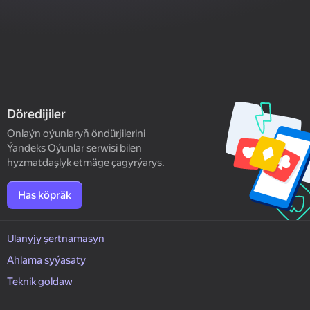
Döredijiler
Onlaýn oýunlaryň öndürjilerini
Ýandeks Oýunlar serwisi bilen
hyzmatdaşlyk etmäge çagyrýarys.
Has köpräk
Ulanyjy şertnamasyn
Ahlama syýasaty
Teknik goldaw