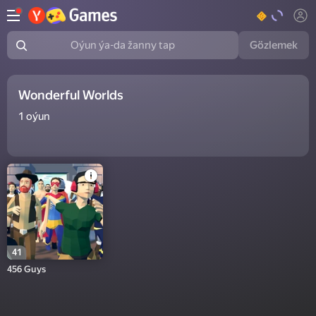
Gözlemek
Oýun ýa-da žanny tap
Wonderful Worlds
1
oýun
41
456 Guys