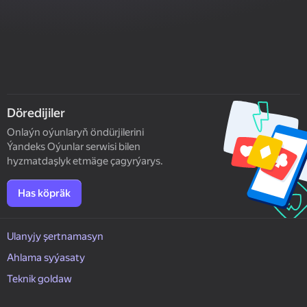
Döredijiler
Onlaýn oýunlaryň öndürjilerini
Ýandeks Oýunlar serwisi bilen
hyzmatdaşlyk etmäge çagyrýarys.
Has köpräk
Ulanyjy şertnamasyn
Ahlama syýasaty
Teknik goldaw