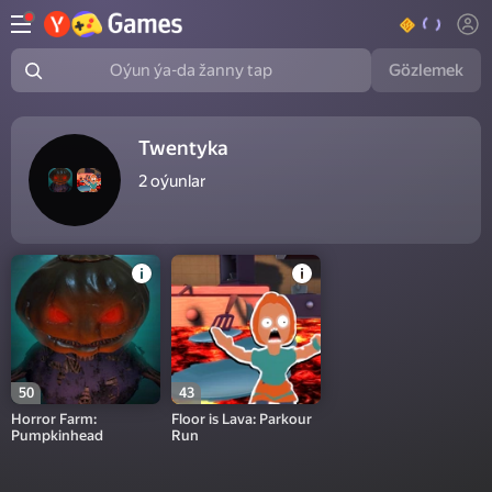
Gözlemek
Oýun ýa-da žanny tap
Twentyka
2
oýunlar
50
43
Horror Farm:
Floor is Lava: Parkour
Pumpkinhead
Run