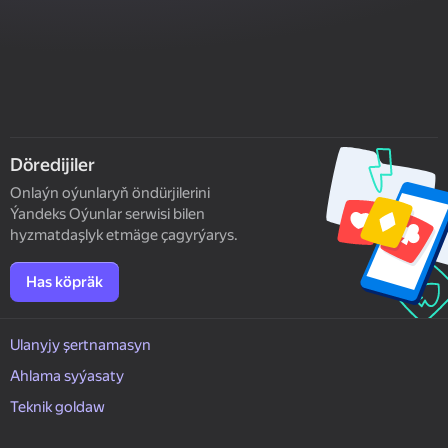
Döredijiler
Onlaýn oýunlaryň öndürjilerini
Ýandeks Oýunlar serwisi bilen
hyzmatdaşlyk etmäge çagyrýarys.
Has köpräk
Ulanyjy şertnamasyn
Ahlama syýasaty
Teknik goldaw