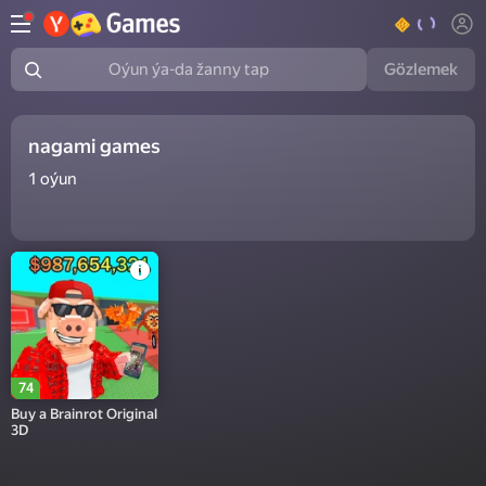
Gözlemek
Oýun ýa-da žanny tap
nagami games
1
oýun
74
Buy a Brainrot Original
3D