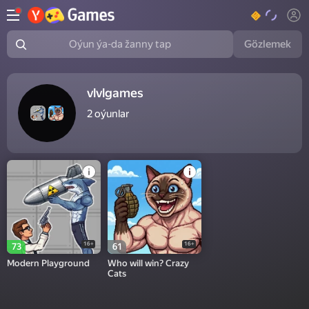
Gözlemek
Oýun ýa-da žanny tap
vlvlgames
2
oýunlar
16+
16+
73
61
Modern Playground
Who will win? Crazy
Cats