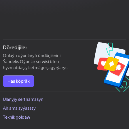
Döredijiler
Onlaýn oýunlaryň öndürjilerini
Ýandeks Oýunlar serwisi bilen
hyzmatdaşlyk etmäge çagyrýarys.
Has köpräk
Ulanyjy şertnamasyn
Ahlama syýasaty
Teknik goldaw