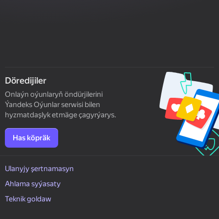
Döredijiler
Onlaýn oýunlaryň öndürjilerini
Ýandeks Oýunlar serwisi bilen
hyzmatdaşlyk etmäge çagyrýarys.
Has köpräk
Ulanyjy şertnamasyn
Ahlama syýasaty
Teknik goldaw