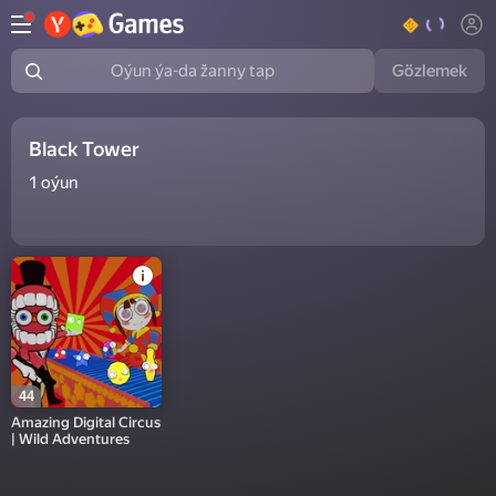
Gözlemek
Oýun ýa-da žanny tap
Black Tower
1
oýun
44
Amazing Digital Circus
| Wild Adventures