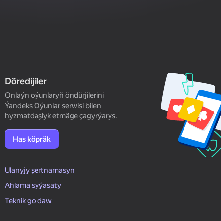
Döredijiler
Onlaýn oýunlaryň öndürjilerini
Ýandeks Oýunlar serwisi bilen
hyzmatdaşlyk etmäge çagyrýarys.
Has köpräk
Ulanyjy şertnamasyn
Ahlama syýasaty
Teknik goldaw