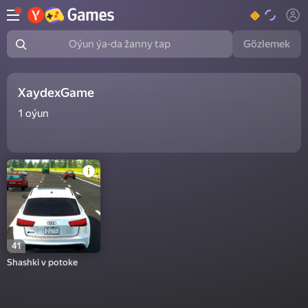
Gözlemek
Oýun ýa-da žanny tap
XaydexGame
1
oýun
41
Shashki v potoke