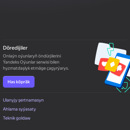
Döredijiler
Onlaýn oýunlaryň öndürjilerini
Ýandeks Oýunlar serwisi bilen
hyzmatdaşlyk etmäge çagyrýarys.
Has köpräk
Ulanyjy şertnamasyn
Ahlama syýasaty
Teknik goldaw