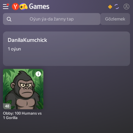
Gözlemek
Oýun ýa-da žanny tap
DanilaKumchick
1
oýun
48
Obby: 100 Humans vs
1 Gorilla