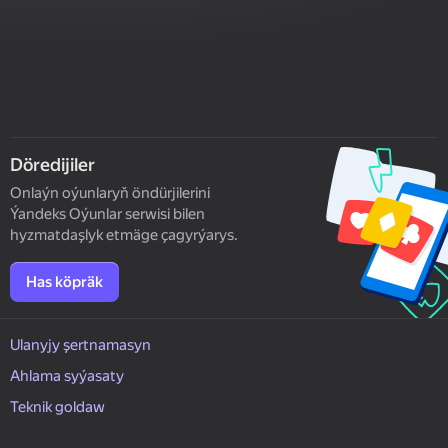
Döredijiler
Onlaýn oýunlaryň öndürjilerini
Ýandeks Oýunlar serwisi bilen
hyzmatdaşlyk etmäge çagyrýarys.
Has köpräk
Ulanyjy şertnamasyn
Ahlama syýasaty
Teknik goldaw