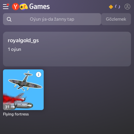
Gözlemek
Oýun ýa-da žanny tap
royalgold_gs
1
oýun
31
Flying fortress