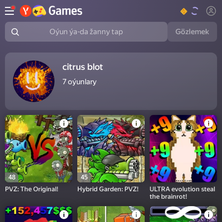
Gözlemek
Oýun ýa-da žanny tap
citrus blot
7
oýunlary
48
45
PVZ: The Original!
Hybrid Garden: PVZ!
ULTRA evolution steal
the brainrot!