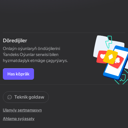
Döredijiler
Onlaýn oýunlaryň öndürjilerini
Ýandeks Oýunlar serwisi bilen
hyzmatdaşlyk etmäge çagyrýarys.
Has köpräk
Teknik goldaw
Ulanyjy şertnamasyn
Ahlama syýasaty