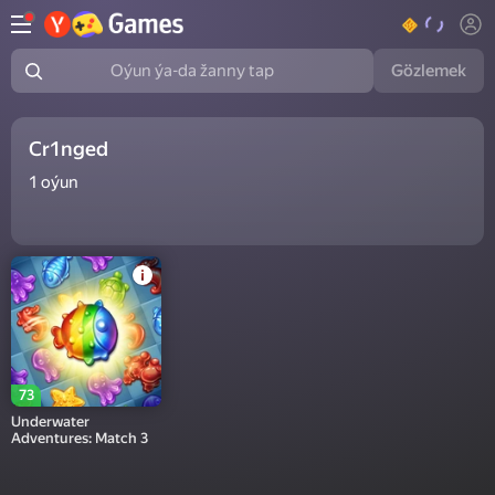
Gözlemek
Oýun ýa-da žanny tap
Cr1nged
1
oýun
73
Underwater
Adventures: Match 3