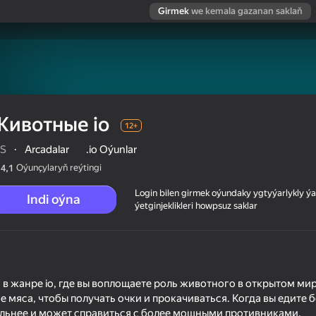
Girmek
we kemala gazanan saklaň
Животные io
12+
RS
·
Arcadalar
.io Oýunlar
Oýunçylaryň reýtingi
4,1
Login bilen girmek oýundaky ygtyýarlykly 
Indi oýna
ýetginjeklikleri howpsuz saklar
в жанре io, где вы воплощаете роль животного в открытом мир
 мяса, чтобы получать очки и прокачиваться. Когда вы едите 
льнее и может справиться с более мощными противниками.