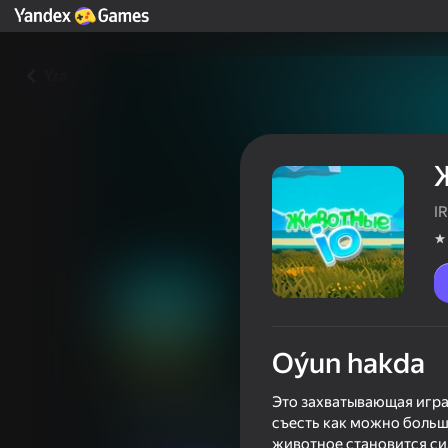
Yza
I
Oýun hakda
Животные io
Это захватывающая игра 
съесть как можно больше
Oýunçylaryň reýtingi
4,1
12+
животное становится си