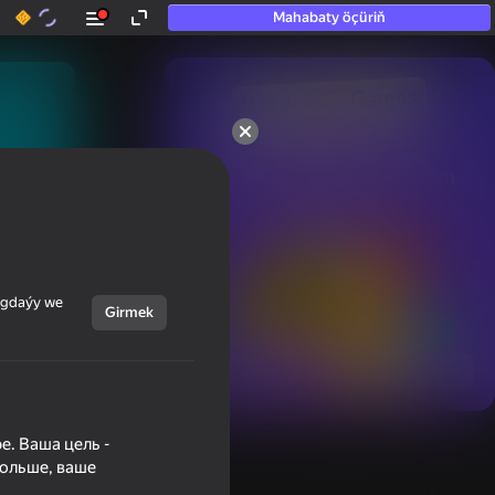
Mahabaty öçüriň
50+ top oýunlar, olara

hatda «oýnamayanlar» hem 
oýnaýar
ýagdaýy we
Girmek
Görmek
е. Ваша цель -
больше, ваше