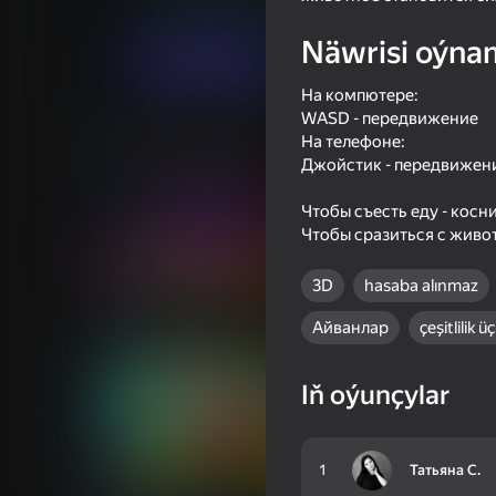
Arcadalar
.io Oýunlar
IRS
Näwrisi oýna
Indi oýna
На компютере:
WASD - передвижение
На телефоне:
Meňzeş oýunlar
Джойстик - передвижен
Чтобы съесть еду - косн
Чтобы сразиться с живо
3D
hasaba alınmaz
39
53
I Am Security
Ball Clicker
Айванлар
çeşitlilik ü
Iň oýunçylar
1
Татьяна С.
49
48