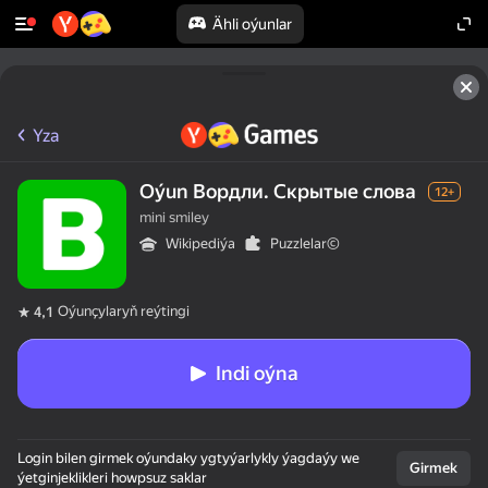
Ähli oýunlar
Yza
Oýun Вордли. Скрытые слова
12+
mini smiley
Wikipediýa
Puzzlelar©
Oýunçylaryň reýtingi
4,1
Indi oýna
Login bilen girmek oýundaky ygtyýarlykly ýagdaýy we
Girmek
ýetginjeklikleri howpsuz saklar