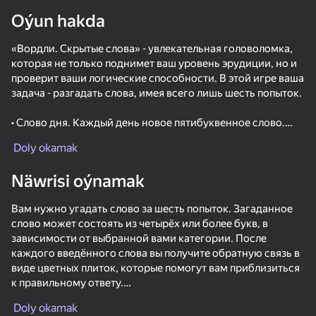
Oýun hakda
«Вордли. Скрытые слова» - увлекательная головоломка,
которая не только поднимет ваш уровень эрудиции, но и
adingüklemek
проверит ваши логические способности. В этой игре ваша
задача - разгадать слова, имея всего лишь шесть попыток.
• Слово дня. Каждый день новое пятибуквенное слово.
Doly okamak
• Слово друга. Разгадывайте слова ваших друзей.
Näwrisi oýnamak
• Более 2000 уровней. Каждый уровень представляет
собой уникальное слово.
Вам нужно угадать слово за шесть попыток. Загаданное
слово может состоять из четырёх или более букв, в
• Слова разной длины. Выберите категорию слов по
зависимости от выбранной вами категории. После
количеству букв - 4, 5, 6, 7 и 8.
каждого введённого слова вы получите обратную связь в
виде цветных плиток, которые помогут вам приблизиться
• Достижения. Выполняйте разнообразные достижения,
к правильному ответу.
начиная с простых, таких как «Пройти определенное
количество уровней», и заканчивая более сложными,
Doly okamak
Обозначения цветных плиток:
например, «Слова-ассоциации».