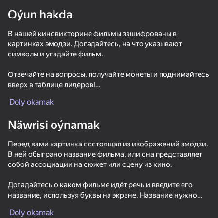
Oýun hakda
В нашей киновикторине фильмы зашифрованы в
картинках эмодзи. Догадайтесь, на что указывают
символы и угадайте фильм.
Отвечайте на вопросы, получайте монеты и поднимайтесь
вверх в таблице лидеров!
Doly okamak
Используйте подсказки, если станет сложно.
Näwrisi oýnamak
Перед вами картинка состоящая из изображений эмодзи.
В ней обыграно название фильма, или она представляет
собой ассоциации на сюжет или сцену из кино.
Догадайтесь о каком фильме идёт речь и введите его
название, используя буквы на экране. Название нужно
58
53
42
49
ввести без ошибок. Знаки препинания не учитываются.
Mr. Slice
Cookie Clicker
Call Metromen
Stack Fire Ba
Doly okamak
Используются только кириллические буквы.