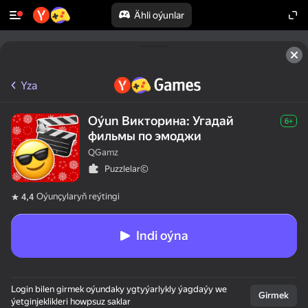
Ähli oýunlar
Yza
Oýun Викторина: Угадай
6+
фильмы по эмоджи
QGamz
Puzzlelar©
Oýunçylaryň reýtingi
4,4
Indi oýna
Login bilen girmek oýundaky ygtyýarlykly ýagdaýy we
Girmek
ýetginjeklikleri howpsuz saklar