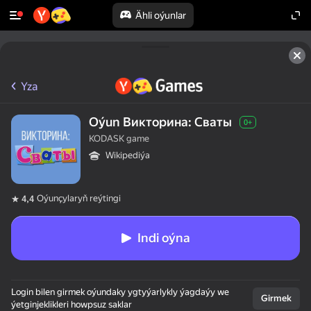
Ähli oýunlar
Yza
Oýun Викторина: Сваты
0+
KODASK game
Wikipediýa
Oýunçylaryň reýtingi
4,4
Indi oýna
50+ ýokary oýunlar,

Login bilen girmek oýundaky ygtyýarlykly ýagdaýy we
olar oýnaýarlar,

Girmek
ýetginjeklikleri howpsuz saklar
hatda "oýnamaýar"
