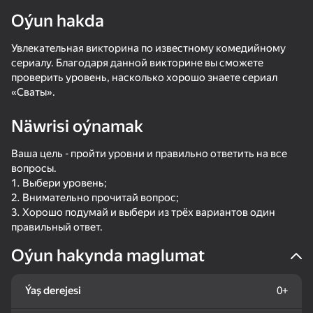
diýenler hem
Oýun hakda
Увлекательная викторина по известному комедийному
сериалу. Благодаря данной викторине вы сможете
проверить уровень, насколько хорошо знаете сериал
Görmek
«Сваты».
Näwrisi oýnamak
Ваша цель - пройти уровни и правильно ответить на все
вопросы.
1. Выбери уровень;
2. Внимательно прочитай вопрос;
3. Хорошо подумай и выбери из трёх вариантов один
правильный ответ.
Oýun hakynda maglumat
50+ top oýunlar, olary oýnaýar

Ýaş derejesi
0+
hatda «oýnamayanlar» hem