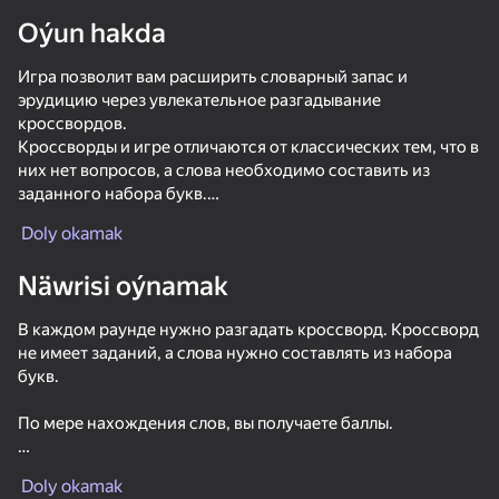
Oýun hakda
Игра позволит вам расширить словарный запас и
эрудицию через увлекательное разгадывание
кроссвордов.
Кроссворды и игре отличаются от классических тем, что в
них нет вопросов, а слова необходимо составить из
заданного набора букв.
Doly okamak
В игре:
✅ 6 уровней сложности;
Näwrisi oýnamak
✅ более 1000 кроссвордов в основном этапе игры;
✅ система подсказок.
В каждом раунде нужно разгадать кроссворд. Кроссворд
не имеет заданий, а слова нужно составлять из набора
букв.
По мере нахождения слов, вы получаете баллы.
Если вы испытали трудности при нахождении слов, вы
Doly okamak
можете воспользоваться подсказками. Подсказки могут