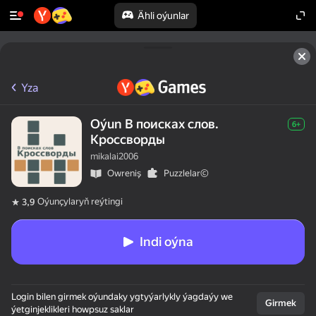
Ähli oýunlar
50+ top oýunlar, olary oýnaýar

hatda «oýnamayanlar» hem
Yza
Oýun В поисках слов.
6+
Кроссворды
mikalai2006
Оwreniş
Puzzlelar©
Oýunçylaryň reýtingi
3,9
Indi oýna
Login bilen girmek oýundaky ygtyýarlykly ýagdaýy we
Girmek
ýetginjeklikleri howpsuz saklar