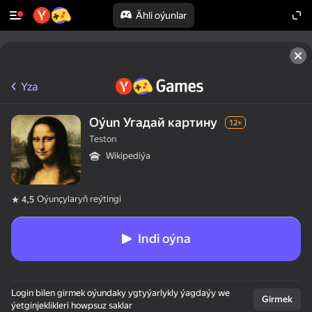
Ähli oýunlar
Yza
Oýun Угадай картину
12+
Teston
Wikipediýa
Oýunçylaryň reýtingi
4,5
Indi oýna
Login bilen girmek oýundaky ygtyýarlykly ýagdaýy we
Girmek
ýetginjeklikleri howpsuz saklar