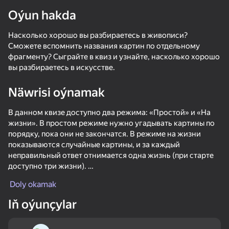
Oýun hakda
Насколько хорошо вы разбираетесь в живописи?
Сможете вспомнить названия картин по отдельному
фрагменту? Сыграйте в квиз и узнайте, насколько хорошо
вы разбираетесь в искусстве.
Näwrisi oýnamak
В данном квизе доступно два режима: «Простой» и «На
жизни». В простом режиме нужно угадывать картины по
порядку, пока они не закончатся. В режиме на жизни
показываются случайные картины, и за каждый
неправильный ответ отнимается одна жизнь (при старте
доступно три жизни).
Doly okamak
За 30 монет можно купить подсказку 50 на 50.
Монеты можно получить за правильные ответы и за
Iň oýunçylar
34
50+ top oýunlar, olary oýnaýar

42
38
прохождение уровней.
hatda «oýnamayanlar» hem
Fast and Thick
Call Metromen
Brainrot Evolution: Clicker