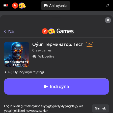
Ähli oýunlar
Yza
Oýun Терминатор: Тест
16+
Crazy games
Wikipediýa
Oýunçylaryň reýtingi
4,6
Indi oýna
Login bilen girmek oýundaky ygtyýarlykly ýagdaýy we
Girmek
ýetginjeklikleri howpsuz saklar