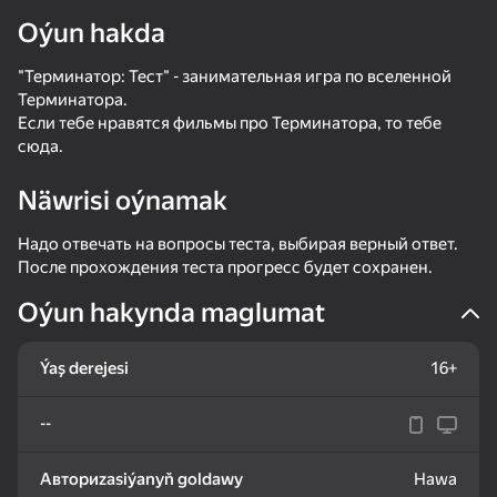
Oýun hakda
"Терминатор: Тест" - занимательная игра по вселенной
Терминатора.
Если тебе нравятся фильмы про Терминатора, то тебе
сюда.
Näwrisi oýnamak
Надо отвечать на вопросы теста, выбирая верный ответ.
После прохождения теста прогресс будет сохранен.
Oýun hakynda maglumat
Ýaş derejesi
16+
--
50+ top oýunlar, olary oýnaýar

hatda «oýnamayanlar» hem
Авториzasiýanyň goldawy
Hawa