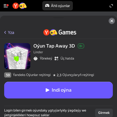
Ähli oýunlar
Yza
Oýun Tap Away 3D
0+
Linder
Ýönekeý
Üç hatda
Ýandeks Oýunlar reýtingi
Oýunçylaryň reýtingi
59
2,3
Indi oýna
Login bilen girmek oýundaky ygtyýarlykly ýagdaýy we
Girmek
ýetginjeklikleri howpsuz saklar