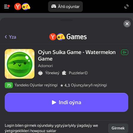
Ähli oýunlar
Yza
Oýun Suika Game - Watermelon
0+
Game
Adomori
Ýönekeý
Puzzlelar©
Ýandeks Oýunlar reýtingi
Oýunçylaryň reýtingi
75
4,3
Indi oýna
Login bilen girmek oýundaky ygtyýarlykly ýagdaýy we
Girmek
ýetginjeklikleri howpsuz saklar