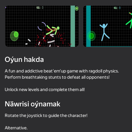
Enjamy aýlaň
Bu oýun diňe peýza
ugry goldaýar
Oýun hakda
A fun and addictive beat'em'up game with ragdoll physics.
Perform breathtaking stunts to defeat all opponents!
Unlock new levels and complete them all!
Näwrisi oýnamak
Oýun
Rotate the joystick to guide the character!
Alternative.