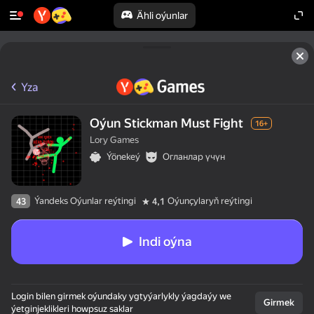
Ähli oýunlar
Yza
Oýun Stickman Must Fight
16+
Lory Games
Ýönekeý
Огланлар үчүн
Ýandeks Oýunlar reýtingi
Oýunçylaryň reýtingi
43
4,1
Indi oýna
Login bilen girmek oýundaky ygtyýarlykly ýagdaýy we
Girmek
ýetginjeklikleri howpsuz saklar