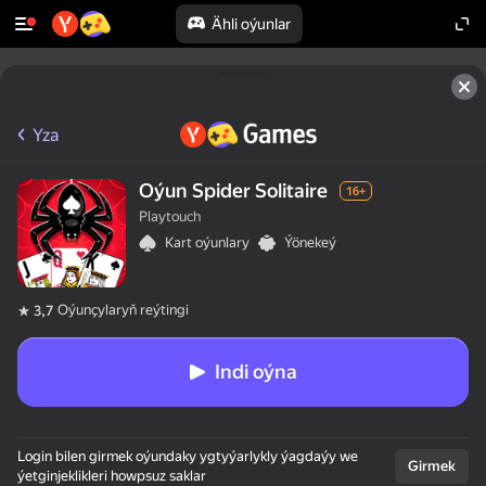
Ähli oýunlar
Yza
Oýun Spider Solitaire
16+
Playtouch
Kart oýunlary
Ýönekeý
Oýunçylaryň reýtingi
3,7
Indi oýna
Login bilen girmek oýundaky ygtyýarlykly ýagdaýy we
Girmek
ýetginjeklikleri howpsuz saklar