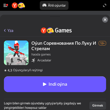
Ähli oýunlar
Yza
Oýun Соревнования По Луку И
12+
Стрелам
haoda games
Arcadalar
Oýunçylaryň reýtingi
4,3
Indi oýna
Login bilen girmek oýundaky ygtyýarlykly ýagdaýy we
Girmek
ýetginjeklikleri howpsuz saklar