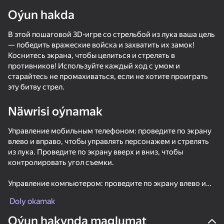
Oýun hakda
В этой пошаговой 3D-игре со стрельбой из лука ваша цель
— победить вражеские войска и захватить их замок!
Коснитесь экрана, чтобы целиться и стрелять в
противников! Используйте каждый ход с умом и
старайтесь не промахиваться, если не хотите проиграть
эту битву стрел.
Näwrisi oýnamak
Управление мобильным телефоном: проведите по экрану
влево и вправо, чтобы управлять персонажем и стрелять
из лука. Проведите по экрану вверх и вниз, чтобы
контролировать угол съемки.
Управление компьютером: проведите по экрану влево и
вправо, чтобы управлять персонажем и стрелять из лука.
Doly okamak
Проведите по экрану вверх и вниз, чтобы контролировать
угол съемки.
Oýun hakynda maglumat