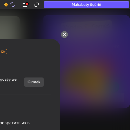
Mahabaty öçüriň
50+ top oýunlar, olara

hatda «oýnamayanlar» hem 
oýnaýar
12+
ýagdaýy we
Girmek
Görmek
ревратить их в