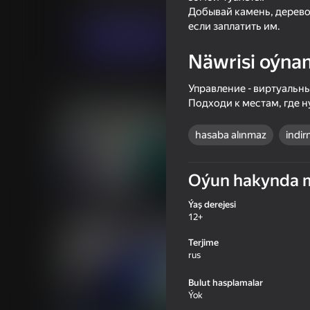
Ýönekeý
NardiaGame
Добывай камень, дерево,
если заплатить им.
Indi oýna
Näwrisi oýna
Управление - виртуальны
Meňzeş oýunlar
Подходи к местам, где н
hasaba alınmaz
indir
Oýun hakynda 
18+
53
48
Sniper Shot: Bullet Time
Weapon Upgrade Ru
Ýaş derejesi
12+
Terjime
rus
Bulut hasplamalar
16+
Ýok
54