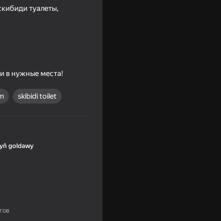
скибиди туалеты,
и в нужные места!
m
skibidi toilet
t
yň goldawy
16+
гов