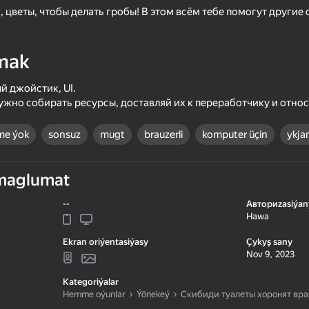
 цветы, чтобы делать гробы! В этом всём тебе помогут другие 
mak
й джойстик, UI.
ужно собирать ресурсы, доставляй их к переработчику и относ
me ýok
sonsuz
mugt
brauzerli
komputer üçin
ykja
maglumat
39
41
sh
I Am Security
Become the Stronges
--
Авториzasiýan
Hawa
Ekran oriýentasiýasy
Çykyş sany
Nov 9, 2023
Kategoriýalar
Hemme oýunlar
Ýönekeý
Скибиди туалеты хоронят вра
62
46