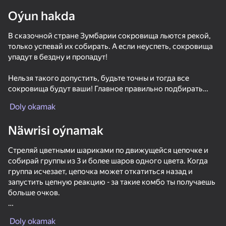
Oýun hakda
Enjamy aýlaň
Bu oýun diňe peýza
В сказочной стране Зумбарии сокровища льются рекой,
ugry goldaýar
только успевай их собирать. А если неуспеть, сокровища
упадут в бездну и пропадут!
Нельзя такого допустить, будьте точны и тогда все
сокровища будут ваши! Главное правильно подбирать
цвета, золотой к золотому, рубиновый к рубиновому.
Doly okamak
Выбивайте комбо одинакового цвета и получайте
дополнительные очки!
Näwrisi oýnamak
Вперед за сокровищами, на всех не хватит, а лягушка
Стреляй цветными шариками по движущейся цепочке и
Зума так хочет разбогатеть!
собирай группы из 3 и более шаров одного цвета. Когда
группа исчезает, цепочка может откатиться назад и
Управление мышкой - прицеливайтесь и стреляйте
запустить цепную реакцию - за такие комбо ты получаешь
Oýun
нажатием левой кнопки мыши.
больше очков.
68
78
66
Не дай шарикам добраться до финишной лунки. Чем
Solar Smash
Bubble Tower 3D
Memes Rescue 3D Reloaded
Favorite Puz
Doly okamak
точнее ты стреляешь, тем быстрее заполняется Зума-