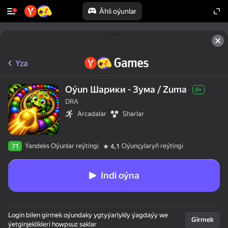
Ähli oýunlar
Yza
Oýun Шарики - Зума / Zuma
0+
DRA
Arcadalar
Sharlar
Ýandeks Oýunlar reýtingi
Oýunçylaryň reýtingi
71
4,1
Indi oýna
Login bilen girmek oýundaky ygtyýarlykly ýagdaýy we
Girmek
ýetginjeklikleri howpsuz saklar