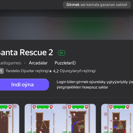
Girmek
we kemala gazanan saklaň
anta Rescue 2
0+
ruelisgames
·
Arcadalar
Puzzlelar©
Ýandeks Oýunlar reýtingi
Oýunçylaryň reýtingi
1
4,2
Login bilen girmek oýundaky ygtyýarlykly 
Indi oýna
ýetginjeklikleri howpsuz saklar
 reýtingi
0+