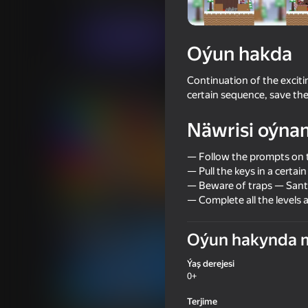
Arcadalar
Puzzlelar©
truelisgames
Indi oýna
Oýun hakda
Continuation of the exciti
Meňzeş oýunlar
certain sequence, save the 
Näwrisi oýna
— Follow the prompts on t
— Pull the keys in a certai
— Beware of traps — Santa
71
64
— Complete all the levels a
Italian Brainrot Obby Parkour
2 Player Head Socce
Oýun hakynda 
Ýaş derejesi
0+
79
Terjime