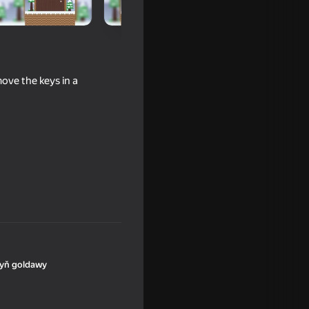
move the keys in a
Games
yň goldawy