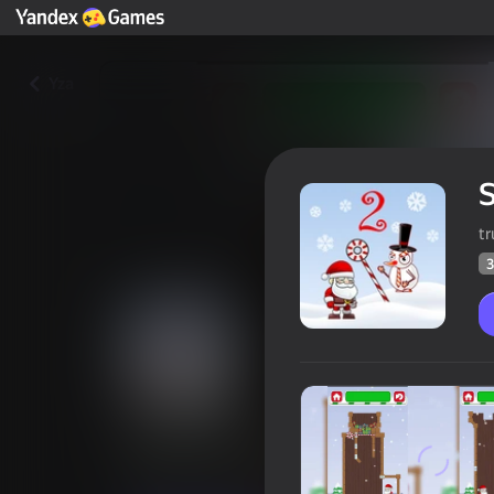
Yza
S
t
3
Santa Rescue 2
Oýunçylaryň
31
Ýandeks Oýunlar reýtingi
4,2