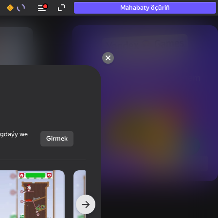
Mahabaty öçüriň
50+ top oýunlar, olara

hatda «oýnamayanlar» hem 
oýnaýar
ýagdaýy we
Girmek
Görmek