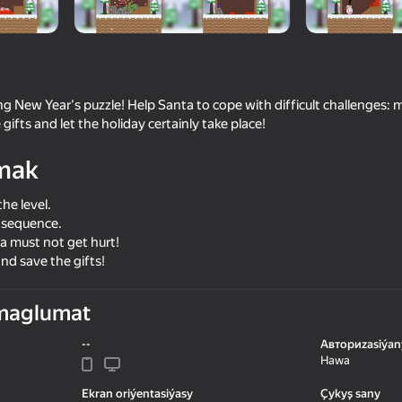
ng New Year's puzzle! Help Santa to cope with difficult challenges: 
gifts and let the holiday certainly take place!
mak
he level.
n sequence.
 must not get hurt!
71
75
nd save the gifts!
r
Escape Evil Santa Obby!
Mini Tap Challenge 
maglumat
--
Авториzasiýan
Hawa
58
68
Ekran oriýentasiýasy
Çykyş sany