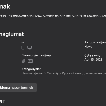
mak
твет из нескольких предложенных или выполняете задания, с
maglumat
--
Авториzasiýan
Hawa
Ekran oriýentasiýasy
Çykyş sany
Apr 15, 2023
58
49
Kategoriýalar
Ages of Conflict: World War
Geometry: Clicker-The
Hemme oýunlar
Оwreniş
Русский язык для школьников
Simulator
of Complexity
blema habar bermek
ar
48