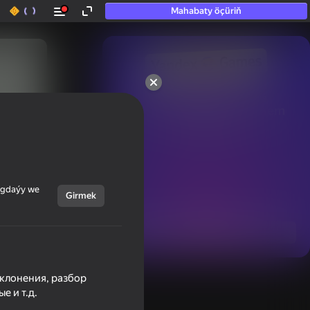
Mahabaty öçüriň
50+ top oýunlar, olara

hatda «oýnamayanlar» hem 
oýnaýar
ýagdaýy we
Girmek
Görmek
склонения, разбор
е и т.д.