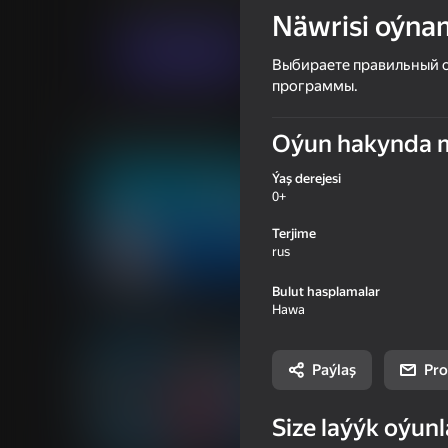
Оwreniş
javasf
Näwrisi oýna
Indi oýna
Выбираете правильный о
программы.
Meňzeş oýunlar
Oýun hakynda 
Ýaş derejesi
0+
Terjime
rus
53
Bulut hasplamalar
Escape from the Laser
Ball Clicker
Hawa
Paýlaş
Pro
Size laýýk oýunl
16+
48
38