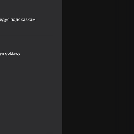
ледуя подсказкам
yň goldawy
 Evolution