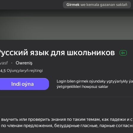
Girmek
we kemala gazanan saklaň
Русский язык для школьников
0+
vasf
·
Оwreniş
Oýunçylaryň reýtingi
4,5
Login bilen girmek oýundaky ygtyýarlykly 
Indi oýna
ýetginjeklikleri howpsuz saklar
в
выучить или проверить знания по таким темам, как падежи и 
р по членам предложения, безударные гласные, парные согласны