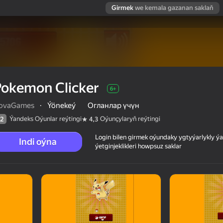
Girmek
we kemala gazanan saklaň
Pokemon Clicker
6+
ovaGames
·
Ýönekeý
Огланлар үчүн
Ýandeks Oýunlar reýtingi
Oýunçylaryň reýtingi
2
4,3
Login bilen girmek oýundaky ygtyýarlykly 
Indi oýna
ýetginjeklikleri howpsuz saklar
 reýtingi
6+