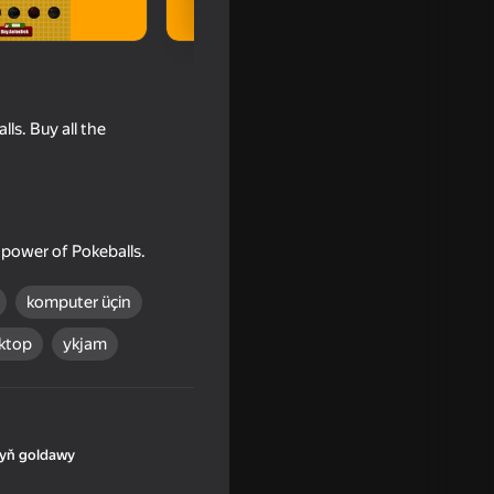
ls. Buy all the
power of Pokeballs.
komputer üçin
ktop
ykjam
yň goldawy