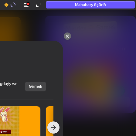
Mahabaty öçüriň
50+ top oýunlar, olara

hatda «oýnamayanlar» hem 
oýnaýar
ýagdaýy we
Girmek
Görmek