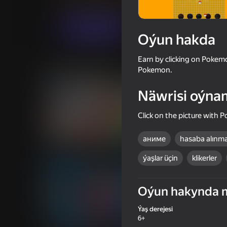
Ýönekeý
Огланлар үчүн
NovaGames
Indi oýna
Oýun hakda
Earn by clicking on Pokem
Meňzeş oýunlar
Pokemon.
Näwrisi oýna
Click on the picture with
63
65
аниме
hasaba alınm
Funny Shooter 2
Funny Blade & Magi
ýaşlar üçin
klikerler
Oýun hakynda 
Ýaş derejesi
16+
48
6+