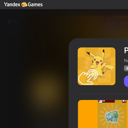
Yza
N
4
Pokemon Clicker
Oýunçylaryň
42
Ýandeks Oýunlar reýtingi
4,3