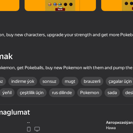
on, buy new characters, upgrade your strength and get more Pokebal
mak
 Pokemon, get Pokeballs, buy new Pokemon with them and pump the 
18+
16+
67
49
az
indirme ýok
sonsuz
mugt
brauzerli
çagalar üçin
c
20 Minutes Till Dawn
Stack Fire Ball
ýeňil
çeşitlilik üçin
rus dilinde
Pokemon
sada
des
maglumat
--
Авториzasiýan
40
56
Hawa