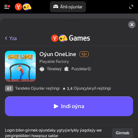
Ähli oýunlar
Yza
Oýun OneLine
12+
Playable Factory
Ýönekeý
Puzzlelar©
Ýandeks Oýunlar reýtingi
Oýunçylaryň reýtingi
61
3,4
Indi oýna
Login bilen girmek oýundaky ygtyýarlykly ýagdaýy we
Girmek
ýetginjeklikleri howpsuz saklar