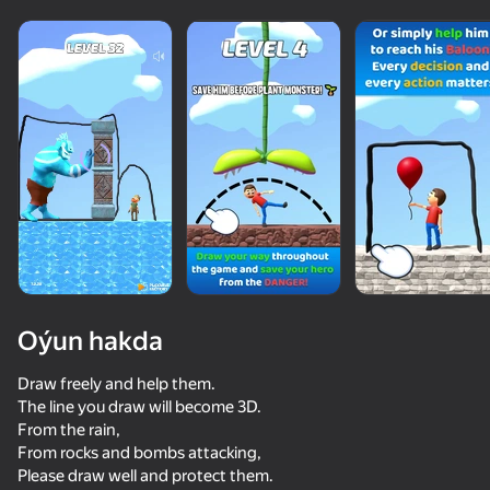
Oýun hakda
Draw freely and help them.
The line you draw will become 3D.
From the rain,
67
50+ top oýunlar, olary oýnaýar

65
66
57
From rocks and bombs attacking,
Top 50 oýunlar
hatda «oýnamayanlar» hem
Sausage Flip
Extreme Flip
Perfect Flip
Trampoline F
Please draw well and protect them.