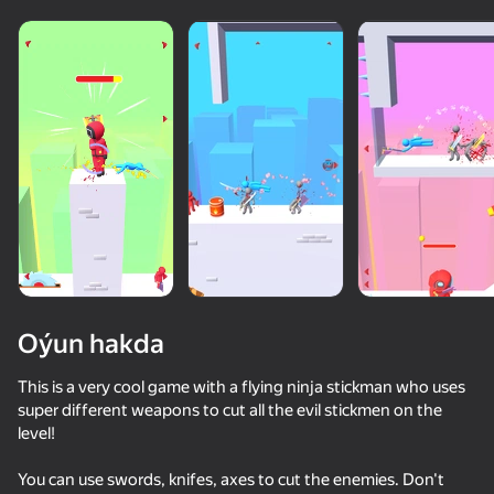
diýenler hem
Görmek
Oýun hakda
This is a very cool game with a flying ninja stickman who uses
super different weapons to cut all the evil stickmen on the
level!
72
50+ top oýunlar, olary oýnaýar

61
66
68
hatda «oýnamayanlar» hem
Archer Ragdoll Masters
Time Shooter 2
Draw Action
Slash Battle
You can use swords, knifes, axes to cut the enemies. Don't