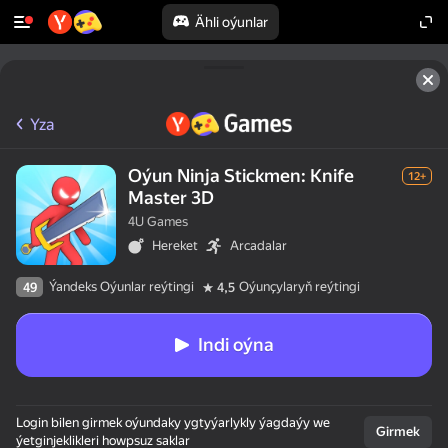
Ähli oýunlar
Yza
Oýun Ninja Stickmen: Knife
12+
Master 3D
4U Games
Hereket
Arcadalar
Ýandeks Oýunlar reýtingi
Oýunçylaryň reýtingi
49
4,5
Indi oýna
50+ ýokary oýunlar,

Login bilen girmek oýundaky ygtyýarlykly ýagdaýy we
olar oýnaýarlar,

Girmek
ýetginjeklikleri howpsuz saklar
hatda "oýnamaýar"
