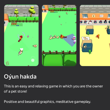
Oýun hakda
This is an easy and relaxing game in which you are the owner
of a pet store!
50+ top oýunlar, olary oýnaýar

Positive and beautiful graphics, meditative gameplay.
hatda «oýnamayanlar» hem