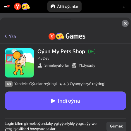
Ähli oýunlar
Yza
Oýun My Pets Shop
0+
PivDev
Simeleýatorlar
Ykdysady
Ýandeks Oýunlar reýtingi
Oýunçylaryň reýtingi
48
4,3
Indi oýna
Login bilen girmek oýundaky ygtyýarlykly ýagdaýy we
Girmek
ýetginjeklikleri howpsuz saklar