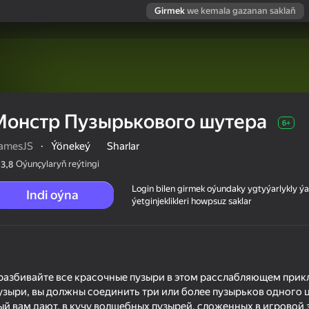
Girmek
we kemala gazanan saklaň
Монстр Пузырькового шутера
6+
amesJS
·
Ýönekeý
Sharlar
Oýunçylaryň reýtingi
3,8
Login bilen girmek oýundaky ygtyýarlykly 
Indi oýna
ýetginjeklikleri howpsuz saklar
ра
 разбивайте все красочные пузыри в этом расслабляющем при
узыри, вы должны соединить три или более пузырьков одного ц
ый вам дают, в кучу волшебных пузырей, сложенных в игровой