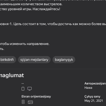
 наименьшим количеством выстрелов.
тво уровней игры. Наслаждайтесь!
ровня-1. Цель состоит в том, чтобы достичь как можно более 
чтобы изменить направление.
ть.
birikdiriň
sýýan mejdanlary
baglanyşyk
61
42
Bubble Race Party
My Singing Monsters
maglumat
--
Авториzasiýan
Hawa
Ekran oriýentasiýasy
Çykyş sany
May 21, 2021
18+
46
53