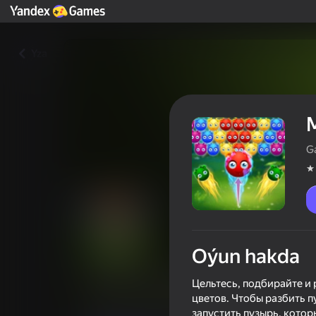
Yza
G
Oýun hakda
Монстр Пузырькового шуте
Цельтесь, подбирайте и
цветов. Чтобы разбить п
Oýunçylaryň reýtingi
3,8
6+
запустить пузырь, котор