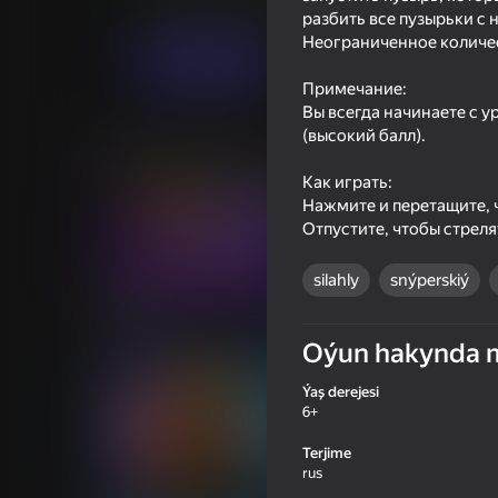
Ýönekeý
Sharlar
GamesJS
разбить все пузырьки с
Неограниченное количес
Indi oýna
Примечание:
Вы всегда начинаете с у
(высокий балл).
Meňzeş oýunlar
Как играть:
Нажмите и перетащите, 
Отпустите, чтобы стреля
silahly
snýperskiý
59
48
Plinko Clicker
Do Not Stop! Run!
Oýun hakynda 
Ýaş derejesi
6+
Terjime
rus
66