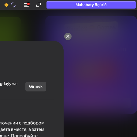
Mahabaty öçüriň
50+ top oýunlar, olara

hatda «oýnamayanlar» hem 
oýnaýar
ýagdaýy we
Girmek
Görmek
ключении с подбором
вета вместе, а затем
 зоне. Попробуйте