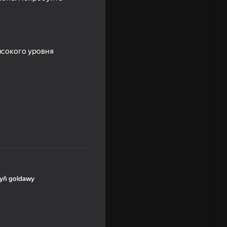
высокого уровня
yň goldawy