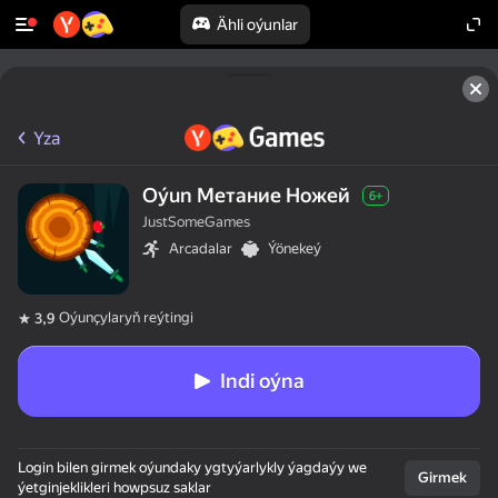
Ähli oýunlar
Yza
Oýun Метание Ножей
6+
JustSomeGames
Arcadalar
Ýönekeý
Oýunçylaryň reýtingi
3,9
Indi oýna
Login bilen girmek oýundaky ygtyýarlykly ýagdaýy we
Girmek
ýetginjeklikleri howpsuz saklar