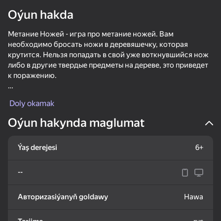
Oýun hakda
Enjamy aýlaň
Метание Ножей - игра про метание ножей. Вам
Bu oýun diňe peýza
ugry goldaýar
необходимо бросать ножи в деревяшечку, которая
крутится. Нельзя попадать в свой уже воткнувшийся нож
либо в другие твердые предметы на дереве, это приведет
к поражению.
Управление:
Doly okamak
Мышь или касание
Oýun hakynda maglumat
Ýaş derejesi
6+
--
Oýun
Авториzasiýanyň goldawy
Hawa
63
69
64
Break & Crush
Escape from the Laser
Super knife. Cutting blade