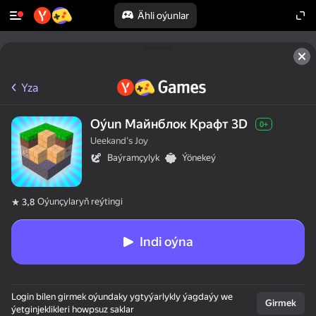
Ähli oýunlar
Yza
Oýun Майнблок Крафт 3D
0+
Ueekand's Joy
Baýramçylyk
Ýönekeý
Oýunçylaryň reýtingi
3,8
Indi oýna
Login bilen girmek oýundaky ygtyýarlykly ýagdaýy we
Girmek
ýetginjeklikleri howpsuz saklar