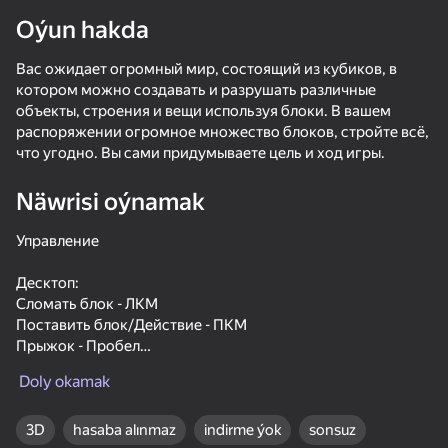
Oýun hakda
Enjamy aýlaň
Вас ожидает огромный мир, состоящий из кубиков, в
Bu oýun diňe peýza
ugry goldaýar
котором можно создавать и разрушать различные
объекты, строения и вещи используя блоки. В вашем
распоряжении огромное множество блоков, стройте всё,
что угодно. Вы сами придумываете цель и ход игры.
Näwrisi oýnamak
Управление
Десктоп:
Сломать блок - ЛКМ
Поставить блок/Действие - ПКМ
Прыжок - Пробел
Oýun
Инвентарь - E
Doly okamak
Полёт - F
85
86
82
82
Меню - Tab
Parkour Online
3D
hasaba alınmaz
BlockCraft
indirme ýok
SkyWars Online
sonsuz
Mine - Onlin